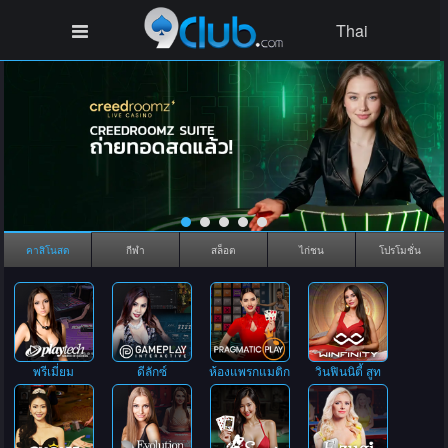
Thai
คาสิโนสด
กีฬา
สล็อต
ไก่ชน
โปรโมชั่น
พรีเมี่ยม
ดีลักซ์
ห้องแพรกแมติก
วินฟินนิตี้ สูท