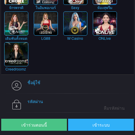
จักรพรรดิ
ในอิมพอเรอร์
Sexy
ห้องสุพรีม
เดิมพันทั้งหมด
LG88
W Casino
ONLive
Creedroomz
ชื่อผู้ใช้
รหัสผ่าน
ลืมรหัสผ่าน
เข้าร่วมตอนนี้
เข้าระบบ